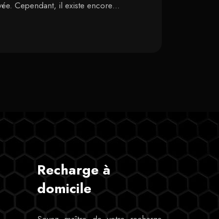
evée. Cependant, il existe encore…
Recharge à
domicile
Soyez maître de votre recharge