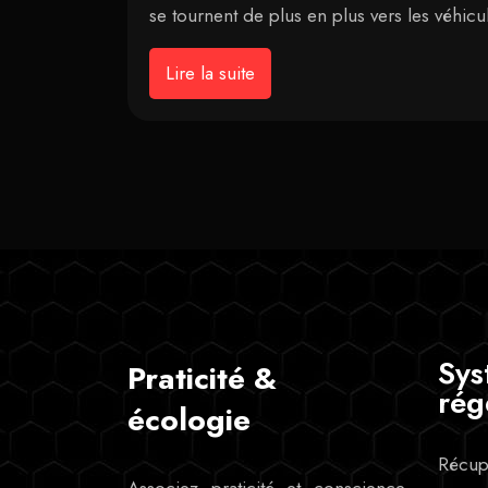
se tournent de plus en plus vers les véhic
Lire la suite
Sys
Praticité &
rég
écologie
Récupé
Associez praticité et conscience