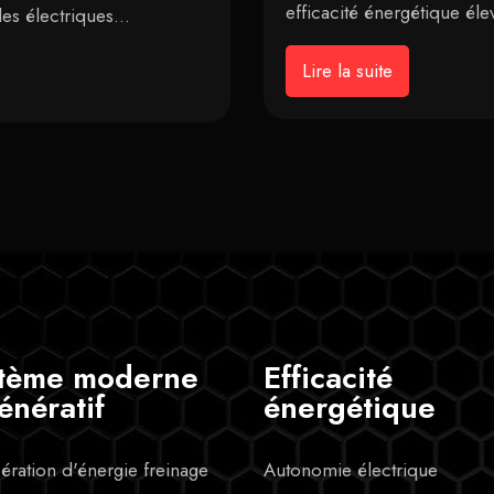
efficacité énergétique él
ules électriques…
Lire la suite
tème moderne
Efficacité
énératif
énergétique
ration d'énergie freinage
Autonomie électrique